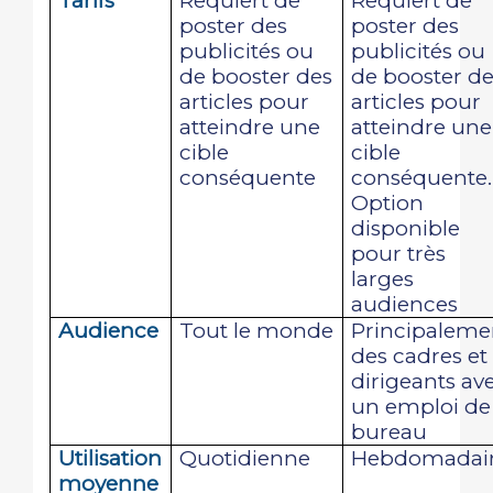
Tarifs
Requiert de
Requiert de
poster des
poster des
publicités ou
publicités ou
de booster des
de booster d
articles pour
articles pour
atteindre une
atteindre une
cible
cible
conséquente
conséquente.
Option
disponible
pour très
larges
audiences
Audience
Tout le monde
Principaleme
des cadres et
dirigeants av
un emploi de
bureau
Utilisation
Quotidienne
Hebdomadai
moyenne