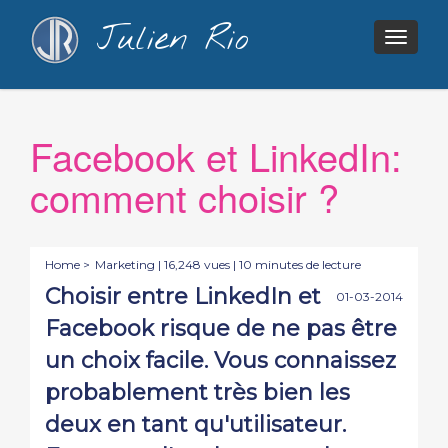
Julien Rio
Togg
navig
Facebook et LinkedIn:
comment choisir ?
Home >
Marketing
| 16,248 vues | 10 minutes de lecture
Choisir entre LinkedIn et
01-03-2014
Facebook risque de ne pas être
un choix facile. Vous connaissez
probablement très bien les
deux en tant qu'utilisateur.