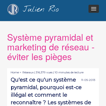
Julien Rio
Togg
navig
Système pyramidal et
marketing de réseau -
éviter les pièges
Home >
Réseaux
| 316,379 vues | 10 minutes de lecture
Qu'est ce qu'un système
11-05-2013
pyramidal, pourquoi est-ce
illégal et comment le
reconnaître ? Les systèmes de