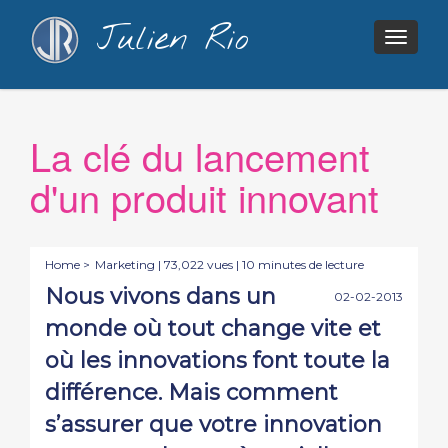
Julien Rio
Togg
navig
La clé du lancement
d'un produit innovant
Home >
Marketing
| 73,022 vues | 10 minutes de lecture
Nous vivons dans un
02-02-2013
monde où tout change vite et
où les innovations font toute la
différence. Mais comment
s’assurer que votre innovation