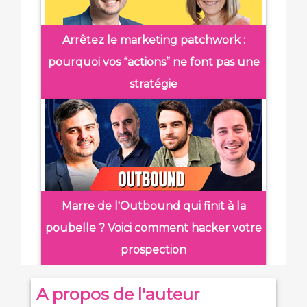
Arrêtez le marketing patchwork :
pourquoi vos “actions” ne font pas une
stratégie
Marre de l'Outbound qui finit à la
poubelle ? Voici comment hacker votre
prospection
A propos de l'auteur