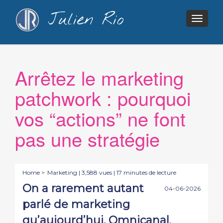
Julien Rio
Togg
navig
Arrêtez le marketing
patchwork : pourquoi
vos “actions” ne font
pas une stratégie
Home >
Marketing
| 3,588 vues | 17 minutes de lecture
On a rarement autant
04-06-2026
parlé de marketing
qu’aujourd’hui. Omnicanal.