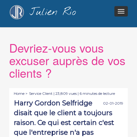
Julien Rio
Togg
navig
Devriez-vous vous
excuser auprès de vos
clients ?
Home >
Service Client
| 23,809 vues | 6 minutes de lecture
Harry Gordon Selfridge
02-01-2019
disait que le client a toujours
raison. Ce qui est certain c'est
que l'entreprise n'a pas