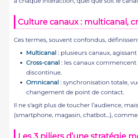
à chaque interaction, quel que soit le canal 
Culture canaux : multicanal, 
Ces termes, souvent confondus, définissent
Multicanal
: plusieurs canaux, agissant
Cross-canal
: les canaux commencent à s
discontinue.
Omnicanal
: synchronisation totale, v
changement de point de contact.
Il ne s'agit plus de toucher l’audience, m
(smartphone, magasin, chatbot…), comme si 
Les 3 piliers d’une stratégie 