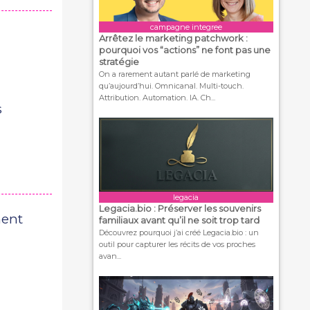
campagne integree
Arrêtez le marketing patchwork :
pourquoi vos “actions” ne font pas une
stratégie
On a rarement autant parlé de marketing
qu’aujourd’hui. Omnicanal. Multi-touch.
Attribution. Automation. IA. Ch...
s
legacia
Legacia.bio : Préserver les souvenirs
ment
familiaux avant qu’il ne soit trop tard
Découvrez pourquoi j’ai créé Legacia.bio : un
outil pour capturer les récits de vos proches
avan...