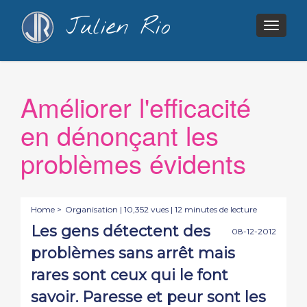
Julien Rio
Togg
navig
Améliorer l'efficacité
en dénonçant les
problèmes évidents
Home >
Organisation
| 10,352 vues | 12 minutes de lecture
Les gens détectent des
08-12-2012
problèmes sans arrêt mais
rares sont ceux qui le font
savoir. Paresse et peur sont les