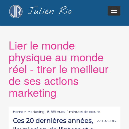
Julien Rio
Togg
navig
Lier le monde
physique au monde
réel - tirer le meilleur
de ses actions
marketing
Home >
Marketing
| 8,659 vues | 1 minutes de lecture
Ces 20 dernières années,
27-04-2013