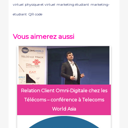
virtuel
physique et virtuel
marketing étudiant
marketing-
etudiant
QR code
Vous aimerez aussi
Relation Client Omni-Digitale chez les
Télécoms – conférence à Telecoms
World Asia