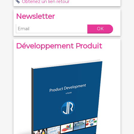
Obtenez un lien retour
Newsletter
OK
Développement Produit