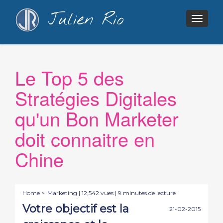
Julien Rio
Togg
navig
Le Top 5 des
Stratégies Digitales
qu'un Bon Marketer
doit connaitre en
Chine
Home >
Marketing
| 12,542 vues | 9 minutes de lecture
Votre objectif est la
21-02-2015