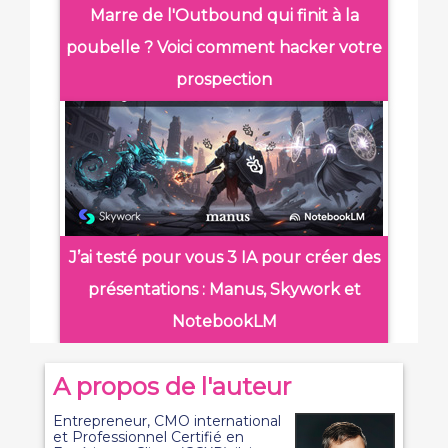
Marre de l'Outbound qui finit à la
poubelle ? Voici comment hacker votre
prospection
J’ai testé pour vous 3 IA pour créer des
présentations : Manus, Skywork et
NotebookLM
A propos de l'auteur
Entrepreneur, CMO international
et Professionnel Certifié en