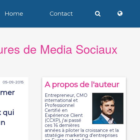
Home
Contact
ures de Media Sociaux
05-09-2015
A propos de l'auteur
timer
Entrepreneur, CMO
international et
Professionnel
Certifié en
 qui
Expérience Client
(CCXP), j'ai passé
un
ces 16 dernières
années à piloter la croissance et la
stratégie marketing d'entreprises