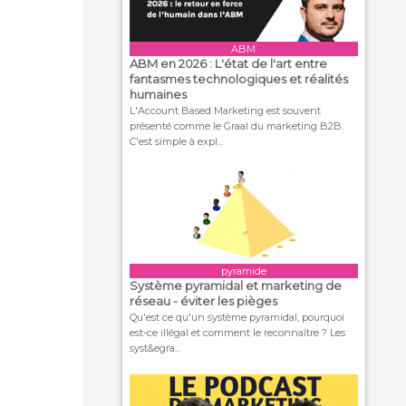
ABM
ABM en 2026 : L'état de l'art entre
fantasmes technologiques et réalités
humaines
L'Account Based Marketing est souvent
présenté comme le Graal du marketing B2B.
C'est simple à expl...
pyramide
Système pyramidal et marketing de
réseau - éviter les pièges
Qu'est ce qu'un système pyramidal, pourquoi
est-ce illégal et comment le reconnaître ? Les
syst&egra...