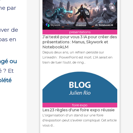
me par
uver de
presentations
J’ai testé pour vous 3 IA pour créer des
pas en
présentations : Manus, Skywork et
NotebookLM
Depuis deux ans, un refrain persiste sur
LinkedIn : PowerPoint est mort. L’IA serait en
agé ou
train de tuer l’outil, de ring...
 ? Et
plété
foire expo
Les 23 règles d'une foire expo réussie
L'organisation d'un stand sur une foire
d'exposition peut s'avérer compliqué. Cet article
vous d...