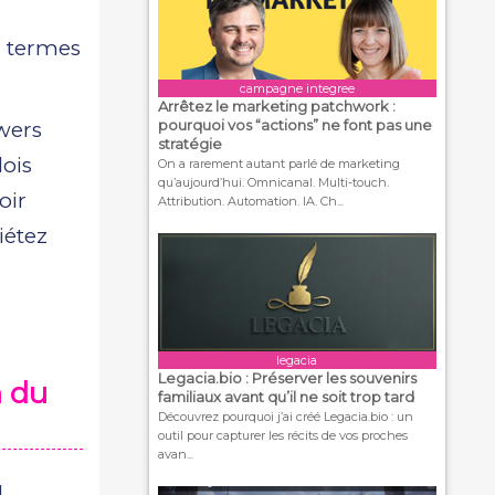
n termes
campagne integree
Arrêtez le marketing patchwork :
pourquoi vos “actions” ne font pas une
wers
stratégie
dois
On a rarement autant parlé de marketing
qu’aujourd’hui. Omnicanal. Multi-touch.
oir
Attribution. Automation. IA. Ch...
iétez
legacia
Legacia.bio : Préserver les souvenirs
n du
familiaux avant qu’il ne soit trop tard
Découvrez pourquoi j’ai créé Legacia.bio : un
outil pour capturer les récits de vos proches
avan...
u