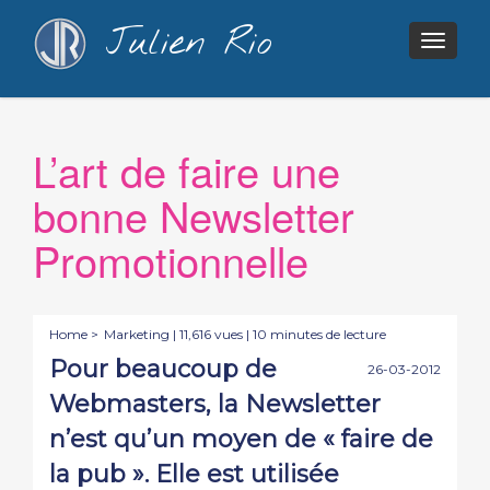
Julien Rio
Togg
navig
L’art de faire une
bonne Newsletter
Promotionnelle
Home >
Marketing
| 11,616 vues | 10 minutes de lecture
Pour beaucoup de
26-03-2012
Webmasters, la Newsletter
n’est qu’un moyen de « faire de
la pub ». Elle est utilisée