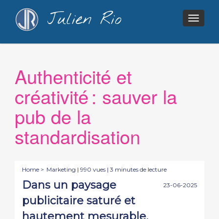
Julien Rio
Togg
navig
Authenticité et
créativité : sauver la
pub de la
standardisation
Home >
Marketing
| 990 vues | 3 minutes de lecture
Dans un paysage
23-06-2025
publicitaire saturé et
hautement mesurable,